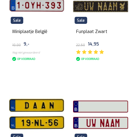
Sale
Sale
Miniplaatje België
Funplaat Zwart
9,-
14,95
10,00
22,50
Nog niet gewaardeerd
OP VOORRAAD
OP VOORRAAD