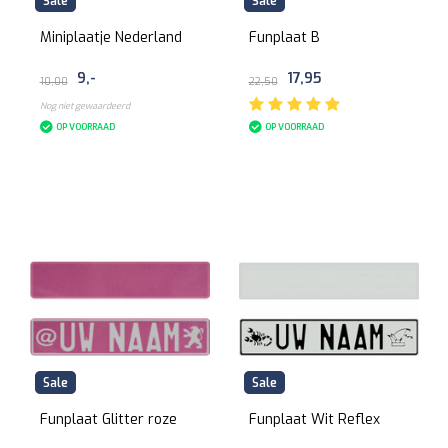
Sale
Sale
Miniplaatje Nederland
Funplaat B
9,-
17,95
10,00
22,50
Nog niet gewaardeerd
OP VOORRAAD
OP VOORRAAD
Sale
Sale
Funplaat Glitter roze
Funplaat Wit Reflex