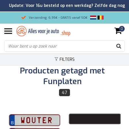
Update: Voor 16u besteld op een werkdag? Zelfde dag nog
verzonden!
Verzending: 6,95€ - GRATIS vanaf 50€
0
Gemakkelijk bestellen/Veilig betalen
9.2/10 Klantenrating via Kiyoh!
FILTERS
Producten getagd met
Funplaten
47