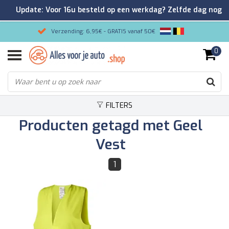
Update: Voor 16u besteld op een werkdag? Zelfde dag nog
verzonden!
Verzending: 6,95€ - GRATIS vanaf 50€
0
Gemakkelijk bestellen/Veilig betalen
9.2/10 Klantenrating via Kiyoh!
FILTERS
Producten getagd met Geel
Vest
1