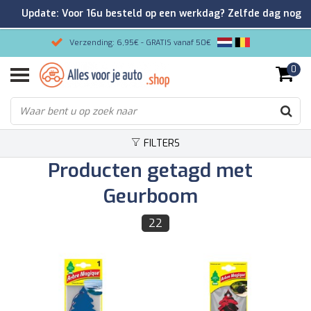
Update: Voor 16u besteld op een werkdag? Zelfde dag nog
verzonden!
Verzending: 6,95€ - GRATIS vanaf 50€
0
Gemakkelijk bestellen/Veilig betalen
9.2/10 Klantenrating via Kiyoh!
FILTERS
Producten getagd met
Geurboom
22