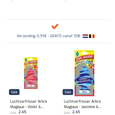
Verzending: 6,95€ - GRATIS vanaf 50€
Sale
Sale
Luchtverfrisser Arbre
Luchtverfrisser Arbre
Magique - Violet &
Magique - Jasmine &
2,45
2,45
Gardenia (1st)
Narcis (1st)
2,69
2,69