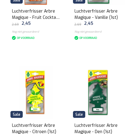
Sale
Sale
Luchtverfrisser Arbre
Luchtverfrisser Arbre
Magique - Fruit Cocktail
Magique - Vanille (1st)
2,45
2,45
(1st)
2,69
2,69
Nog niet gewaardeerd
Nog niet gewaardeerd
OP VOORRAAD
OP VOORRAAD
Sale
Sale
Luchtverfrisser Arbre
Luchtverfrisser Arbre
Magique - Citroen (1st)
Magique - Den (1st)