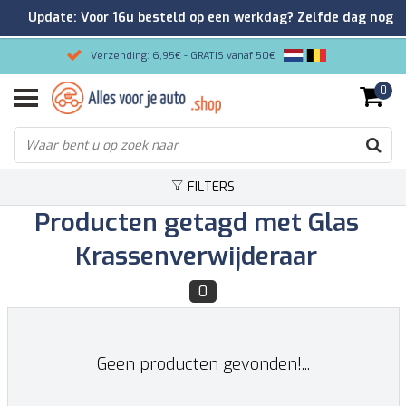
Update: Voor 16u besteld op een werkdag? Zelfde dag nog
verzonden!
Verzending: 6,95€ - GRATIS vanaf 50€
0
Gemakkelijk bestellen/Veilig betalen
9.2/10 Klantenrating via Kiyoh!
FILTERS
Producten getagd met Glas
Krassenverwijderaar
0
Geen producten gevonden!...