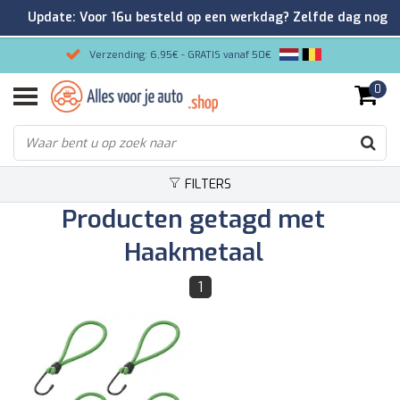
Update: Voor 16u besteld op een werkdag? Zelfde dag nog
verzonden!
Verzending: 6,95€ - GRATIS vanaf 50€
0
Gemakkelijk bestellen/Veilig betalen
9.2/10 Klantenrating via Kiyoh!
FILTERS
Producten getagd met
Haakmetaal
1