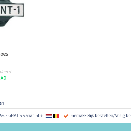
hoes
rdeerd
AAD
ten
95€ - GRATIS vanaf 50€
Gemakkelijk bestellen/Veilig be