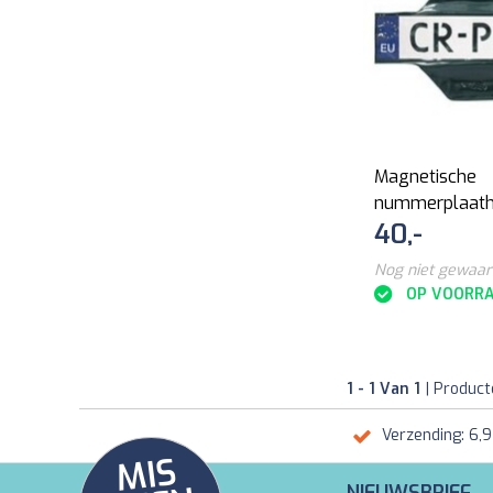
Magnetische
nummerplaat
40,-
Nog niet gewaa
OP VOORR
1 - 1 Van 1
| Produc
Verzending: 6,
MI
S
G
E
E
A
C
TI