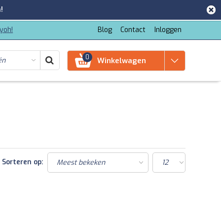
!
iyoh!
Blog
Contact
Inloggen
0
Winkelwagen
Sorteren op: