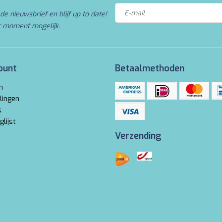
de nieuwsbrief en blijf up to date!
r moment mogelijk.
ount
Betaalmethoden
n
lingen
s
glijst
Verzending