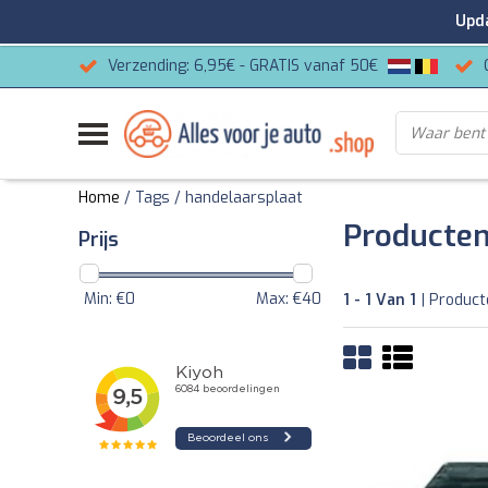
Update
Verzending: 6,95€ - GRATIS vanaf 50€
Home
/
Tags
/
handelaarsplaat
Producten
Prijs
Min: €
0
Max: €
40
1 - 1 Van 1
| Produc