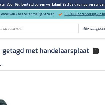
: Voor 16u besteld op een werkdag? Zelfde dag nog verzonden
Gemakkelijk bestellen/Veilig betalen
9.2/10 Klantenrating via K
 getagd met handelaarsplaat
1
ten