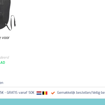
e voor
rdeerd
AAD
ten
95€ - GRATIS vanaf 50€
Gemakkelijk bestellen/Veilig be