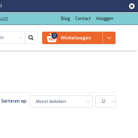
!
iyoh!
Blog
Contact
Inloggen
0
Winkelwagen
Sorteren op: