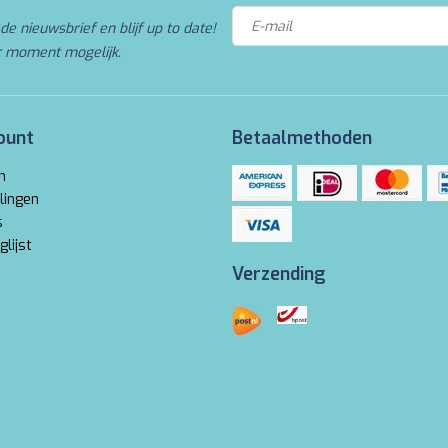
de nieuwsbrief en blijf up to date!
r moment mogelijk.
ount
Betaalmethoden
n
lingen
s
glijst
Verzending