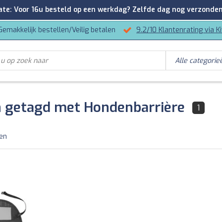
: Voor 16u besteld op een werkdag? Zelfde dag nog verzonden
Gemakkelijk bestellen/Veilig betalen
9.2/10 Klantenrating via K
 getagd met Hondenbarrière
1
ten