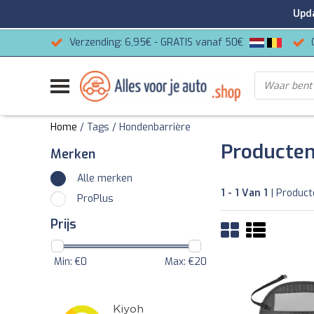
Update
Verzending: 6,95€ - GRATIS vanaf 50€
Home
/
Tags
/
Hondenbarrière
Producten
Merken
Alle merken
1 - 1 Van 1
| Produc
ProPlus
Prijs
Min: €
0
Max: €
20