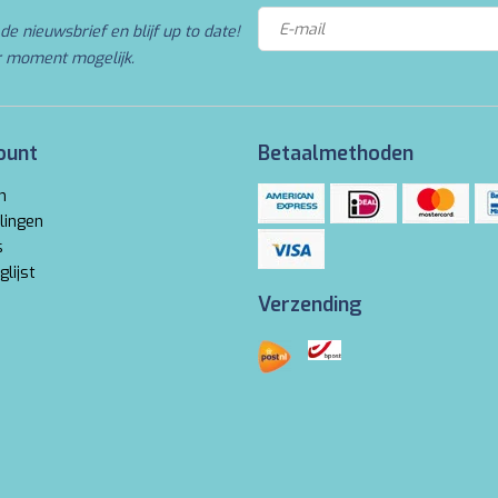
de nieuwsbrief en blijf up to date!
r moment mogelijk.
ount
Betaalmethoden
n
lingen
s
glijst
Verzending