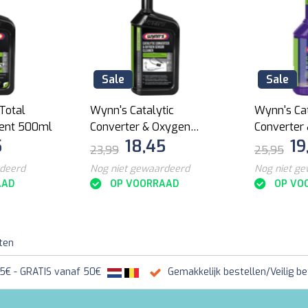
Sale
Sale
Total
Wynn's Catalytic
Wynn's Cat
ment 500ml
Converter & Oxygen
Converter
5
18,45
19
Sensor Cleaner 500ml
Cleaner 3
23,99
25,95
rdeerd
Nog niet gewaardeerd
Nog niet g
AAD
OP VOORRAAD
OP VO
ten
95€ - GRATIS vanaf 50€
Gemakkelijk bestellen/Veilig be