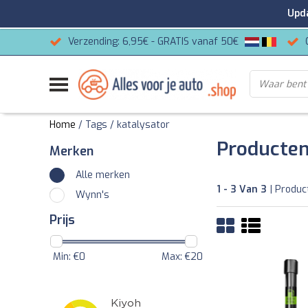
Update
Verzending: 6,95€ - GRATIS vanaf 50€
Home
/
Tags
/
katalysator
Producten
Merken
Alle merken
1 - 3 Van 3
| Produc
Wynn's
Prijs
Min: €
0
Max: €
20