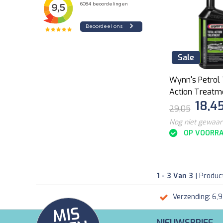
Sale
Wynn's Petrol 
Action Treat
18,4
29,05
Nog niet gewaa
OP VOORR
1 - 3 Van 3
| Produc
Verzending: 6,
MI
S
G
E
E
A
C
TI