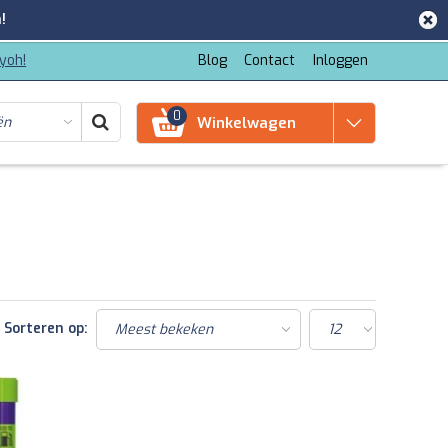
!
iyoh!
Blog
Contact
Inloggen
0
Winkelwagen
Sorteren op: