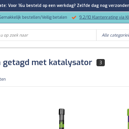
: Voor 16u besteld op een werkdag? Zelfde dag nog verzonden
Gemakkelijk bestellen/Veilig betalen
9.2/10 Klantenrating via K
 getagd met katalysator
3
ten