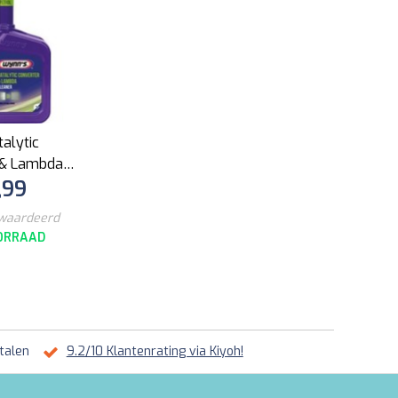
alytic
 & Lambda
,99
25ml
ewaardeerd
ORRAAD
talen
9.2/10 Klantenrating via Kiyoh!