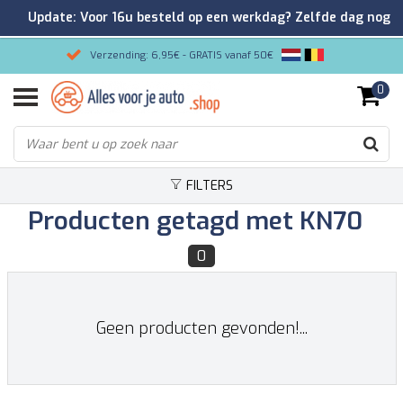
Update: Voor 16u besteld op een werkdag? Zelfde dag nog
verzonden!
Verzending: 6,95€ - GRATIS vanaf 50€
0
Gemakkelijk bestellen/Veilig betalen
9.2/10 Klantenrating via Kiyoh!
FILTERS
Producten getagd met KN70
0
Geen producten gevonden!...