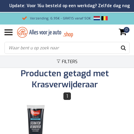
Update: Voor 16u besteld op een werkdag? Zelfde dag nog
verzonden!
Verzending: 6,95€ - GRATIS vanaf 50€
0
Gemakkelijk bestellen/Veilig betalen
9.2/10 Klantenrating via Kiyoh!
FILTERS
Producten getagd met
Krasverwijderaar
1