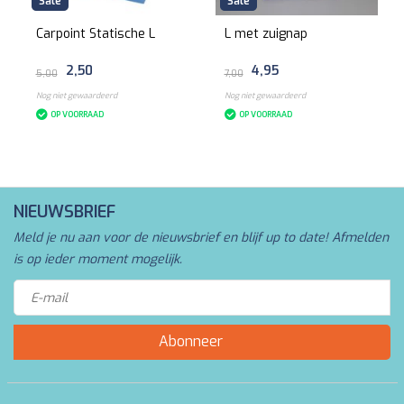
Sale
Sale
Carpoint Statische L
L met zuignap
2,50
4,95
5,00
7,00
Nog niet gewaardeerd
Nog niet gewaardeerd
OP VOORRAAD
OP VOORRAAD
NIEUWSBRIEF
Meld je nu aan voor de nieuwsbrief en blijf up to date! Afmelden
is op ieder moment mogelijk.
Abonneer