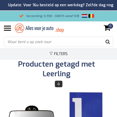
Update: Voor 16u besteld op een werkdag? Zelfde dag nog
verzonden!
Verzending: 6,95€ - GRATIS vanaf 50€
0
Gemakkelijk bestellen/Veilig betalen
9.2/10 Klantenrating via Kiyoh!
FILTERS
Producten getagd met
Leerling
4