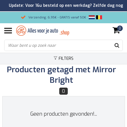
Update: Voor 16u besteld op een werkdag? Zelfde dag nog
verzonden!
Verzending: 6,95€ - GRATIS vanaf 50€
0
Gemakkelijk bestellen/Veilig betalen
9.2/10 Klantenrating via Kiyoh!
FILTERS
Producten getagd met Mirror
Bright
0
Geen producten gevonden!...