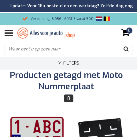
Update: Voor 16u besteld op een werkdag? Zelfde dag nog
verzonden!
Verzending: 6,95€ - GRATIS vanaf 50€
0
Gemakkelijk bestellen/Veilig betalen
9.2/10 Klantenrating via Kiyoh!
FILTERS
Producten getagd met Moto
Nummerplaat
8