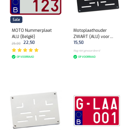
Sale
MOTO Nummerplaat
Motoplaathouder
ALU (België)
ZWART (ALU) voor
22,50
15,50
nummerplaat 210 x
25,00
140mm
Nog niet gewaardeerd
OP VOORRAAD
OP VOORRAAD