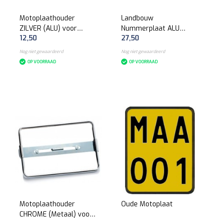
Motoplaathouder
Landbouw
ZILVER (ALU) voor
Nummerplaat ALU
12,50
27,50
nummerplaat 210 x
(Moto België)
140mm
Nog niet gewaardeerd
Nog niet gewaardeerd
OP VOORRAAD
OP VOORRAAD
Motoplaathouder
Oude Motoplaat
CHROME (Metaal) voor