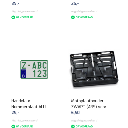
39,-
25,-
nummerplaat 210 x
140mm
Nog niet gewaardeerd
Nog niet gewaardeerd
OP VOORRAAD
OP VOORRAAD
Handelaar
Motoplaathouder
Nummerplaat ALU
ZWART (ABS) voor
25,-
6,50
(Moto België)
nummerplaat 210 x
140mm
Nog niet gewaardeerd
Nog niet gewaardeerd
OP VOORRAAD
OP VOORRAAD