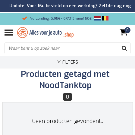
Update: Voor 16u besteld op een werkdag? Zelfde dag nog
verzonden!
Verzending: 6,95€ - GRATIS vanaf 50€
0
Gemakkelijk bestellen/Veilig betalen
9.2/10 Klantenrating via Kiyoh!
FILTERS
Producten getagd met
NoodTanktop
0
Geen producten gevonden!...