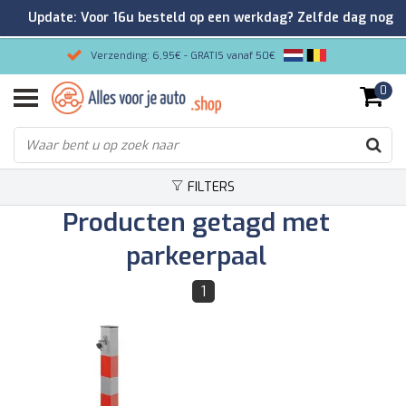
Update: Voor 16u besteld op een werkdag? Zelfde dag nog
verzonden!
Verzending: 6,95€ - GRATIS vanaf 50€
0
Gemakkelijk bestellen/Veilig betalen
9.2/10 Klantenrating via Kiyoh!
FILTERS
Producten getagd met
parkeerpaal
1