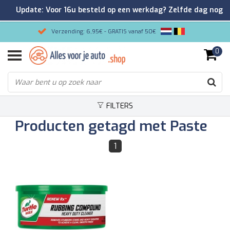
Update: Voor 16u besteld op een werkdag? Zelfde dag nog
verzonden!
Verzending: 6,95€ - GRATIS vanaf 50€
0
Gemakkelijk bestellen/Veilig betalen
9.2/10 Klantenrating via Kiyoh!
FILTERS
Producten getagd met Paste
1