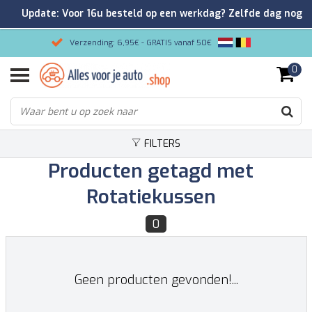
Update: Voor 16u besteld op een werkdag? Zelfde dag nog
verzonden!
Verzending: 6,95€ - GRATIS vanaf 50€
0
Gemakkelijk bestellen/Veilig betalen
9.2/10 Klantenrating via Kiyoh!
FILTERS
Producten getagd met
Rotatiekussen
0
Geen producten gevonden!...