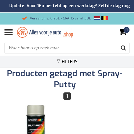
Update: Voor 16u besteld op een werkdag? Zelfde dag nog
verzonden!
Verzending: 6,95€ - GRATIS vanaf 50€
0
Gemakkelijk bestellen/Veilig betalen
9.2/10 Klantenrating via Kiyoh!
FILTERS
Producten getagd met Spray-
Putty
1