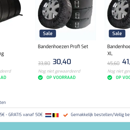
Sale
Sale
Bandenhoezen Profi Set
Bandenhoe
ng
XL
0
30,40
41
33,80
45,60
rdeerd
Nog niet gewaardeerd
Nog niet g
AAD
OP VOORRAAD
OP VO
ten
95€ - GRATIS vanaf 50€
Gemakkelijk bestellen/Veilig be