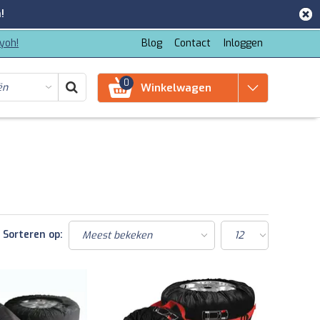
!
iyoh!
Blog
Contact
Inloggen
0
Winkelwagen
Sorteren op: