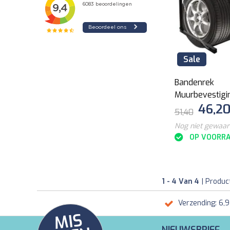
Sale
Bandenrek
Muurbevestigi
46,2
51,40
Nog niet gewaa
OP VOORR
1 - 4 Van 4
| Produc
Verzending: 6,
MI
S
G
E
E
A
C
TI