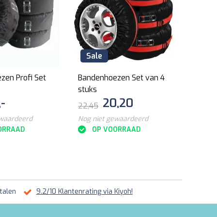
Sale
zen Profi Set
Bandenhoezen Set van 4
stuks
,-
20,20
22,45
ewaardeerd
Nog niet gewaardeerd
ORRAAD
OP VOORRAAD
talen
9.2/10 Klantenrating via Kiyoh!