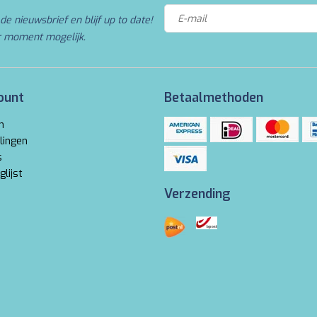
de nieuwsbrief en blijf up to date!
r moment mogelijk.
ount
Betaalmethoden
n
lingen
s
glijst
Verzending