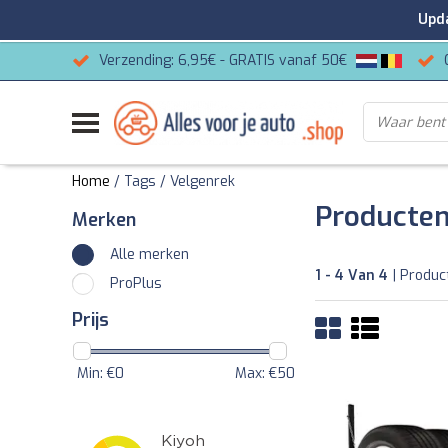
Update
Verzending: 6,95€ - GRATIS vanaf 50€
Home
/
Tags
/
Velgenrek
Producten
Merken
Alle merken
1 - 4 Van 4
| Produc
ProPlus
Prijs
Min: €
0
Max: €
50