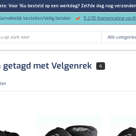
: Voor 16u besteld op een werkdag? Zelfde dag nog verzonden
Gemakkelijk bestellen/Veilig betalen
9.2/10 Klantenrating via K
 getagd met Velgenrek
4
ten