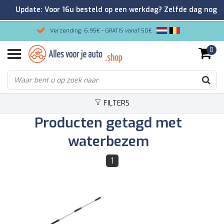
Update: Voor 16u besteld op een werkdag? Zelfde dag nog
verzonden!
Verzending: 6,95€ - GRATIS vanaf 50€
0
Gemakkelijk bestellen/Veilig betalen
9.2/10 Klantenrating via Kiyoh!
FILTERS
Producten getagd met
waterbezem
1