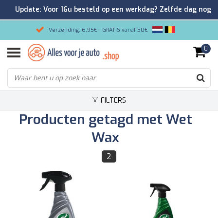
Update: Voor 16u besteld op een werkdag? Zelfde dag nog
verzonden!
Verzending: 6,95€ - GRATIS vanaf 50€
0
Gemakkelijk bestellen/Veilig betalen
9.2/10 Klantenrating via Kiyoh!
FILTERS
Producten getagd met Wet
Wax
2