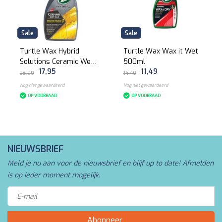
Sale
Sale
Turtle Wax Hybrid
Turtle Wax Wax it Wet
Solutions Ceramic Wet
500ml
17,95
11,49
Wax 500ml
23,99
14,49
Nog niet gewaardeerd
Nog niet gewaardeerd
OP VOORRAAD
OP VOORRAAD
NIEUWSBRIEF
Meld je nu aan voor de nieuwsbrief en blijf up to date! Afmelden
is op ieder moment mogelijk.
Abonneer