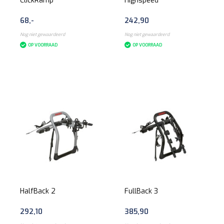
ClickRamp
Highspeed
68,-
242,90
Nog niet gewaardeerd
Nog niet gewaardeerd
OP VOORRAAD
OP VOORRAAD
HalfBack 2
FullBack 3
292,10
385,90