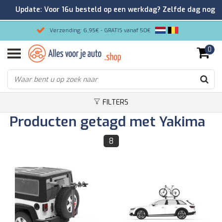
Update: Voor 16u besteld op een werkdag? Zelfde dag nog
verzonden!
Verzending: 6,95€ - GRATIS vanaf 50€
0
Gemakkelijk bestellen/Veilig betalen
9.2/10 Klantenrating via Kiyoh!
FILTERS
Producten getagd met Yakima
8