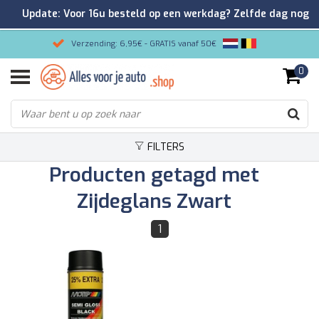
Update: Voor 16u besteld op een werkdag? Zelfde dag nog
verzonden!
Verzending: 6,95€ - GRATIS vanaf 50€
0
Gemakkelijk bestellen/Veilig betalen
9.2/10 Klantenrating via Kiyoh!
FILTERS
Producten getagd met
Zijdeglans Zwart
1