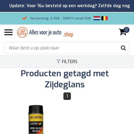
Update: Voor 16u besteld op een werkdag? Zelfde dag nog
verzonden!
Verzending: 6,95€ - GRATIS vanaf 50€
0
Gemakkelijk bestellen/Veilig betalen
9.2/10 Klantenrating via Kiyoh!
FILTERS
Producten getagd met
Zijdeglans
1