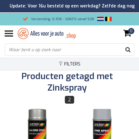
Update: Voor 16u besteld op een werkdag? Zelfde dag nog
verzonden!
Verzending: 6,95€ - GRATIS vanaf 50€
0
Gemakkelijk bestellen/Veilig betalen
9.2/10 Klantenrating via Kiyoh!
FILTERS
Producten getagd met
Zinkspray
2