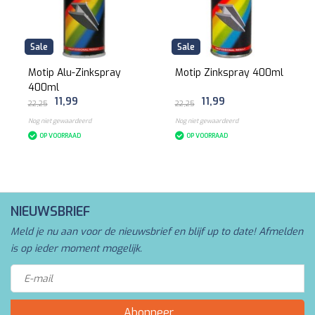
Sale
Sale
Motip Alu-Zinkspray
Motip Zinkspray 400ml
400ml
11,99
11,99
22,25
22,25
Nog niet gewaardeerd
Nog niet gewaardeerd
OP VOORRAAD
OP VOORRAAD
NIEUWSBRIEF
Meld je nu aan voor de nieuwsbrief en blijf up to date! Afmelden
is op ieder moment mogelijk.
Abonneer