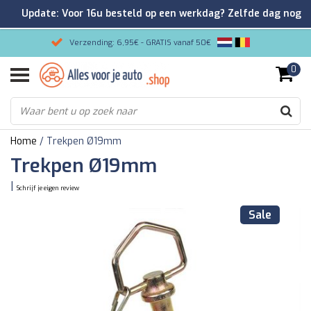
Update: Voor 16u besteld op een werkdag? Zelfde dag nog
verzonden!
Verzending: 6,95€ - GRATIS vanaf 50€
0
Gemakkelijk bestellen/Veilig betalen
9.2/10 Klantenrating via Kiyoh!
Home
/
Trekpen Ø19mm
Trekpen Ø19mm
|
Schrijf je eigen review
Sale