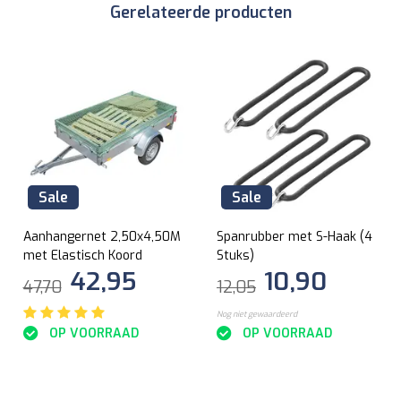
Gerelateerde producten
Sale
Sale
Aanhangernet 2,50x4,50M
Spanrubber met S-Haak (4
met Elastisch Koord
Stuks)
42,95
10,90
47,70
12,05
Nog niet gewaardeerd
OP VOORRAAD
OP VOORRAAD