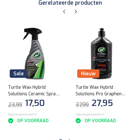
Gerelateerde producten
Sale
Nieuw
Turtle Wax Hybrid
Turtle Wax Hybrid
Solutions Ceramic Spray
Solutions Pro Graphene
17,50
27,95
Coating 500ml
Max Wax 414ml
23,99
37,99
Nog niet gewaardeerd
Nog niet gewaardeerd
OP VOORRAAD
OP VOORRAAD