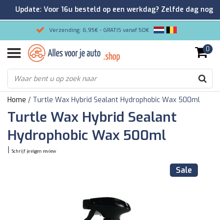
Update: Voor 16u besteld op een werkdag? Zelfde dag nog
verzonden!
Verzending: 6,95€ - GRATIS vanaf 50€
0
Gemakkelijk bestellen/Veilig betalen
9.2/10 Klantenrating via Kiyoh!
Home
/
Turtle Wax Hybrid Sealant Hydrophobic Wax 500ml
Turtle Wax Hybrid Sealant
Hydrophobic Wax 500ml
|
Schrijf je eigen review
Sale