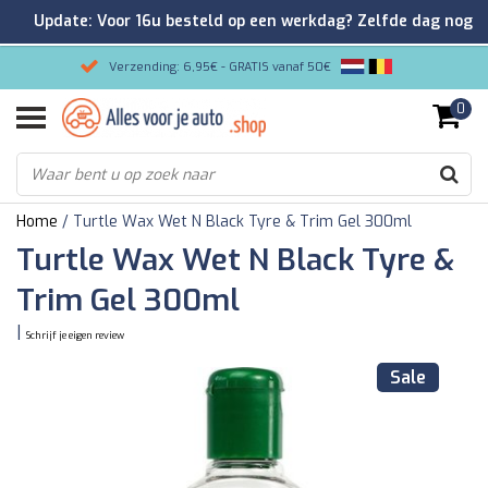
Update: Voor 16u besteld op een werkdag? Zelfde dag nog
verzonden!
Verzending: 6,95€ - GRATIS vanaf 50€
0
Gemakkelijk bestellen/Veilig betalen
9.2/10 Klantenrating via Kiyoh!
Home
/
Turtle Wax Wet N Black Tyre & Trim Gel 300ml
Turtle Wax Wet N Black Tyre &
Trim Gel 300ml
|
Schrijf je eigen review
Sale