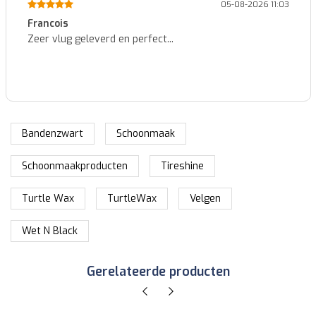
05-08-2026 11:03
ncois
Patric
 vlug geleverd en perfect...
Identi
kwalite
Bandenzwart
Schoonmaak
Schoonmaakproducten
Tireshine
Turtle Wax
TurtleWax
Velgen
Wet N Black
Gerelateerde producten