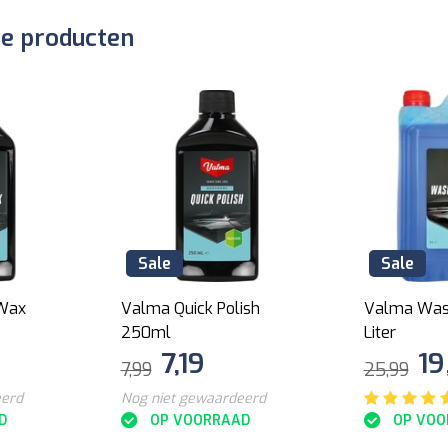
de producten
Sale
Sale
 Wax
Valma Quick Polish
Valma Wash
250ml
Liter
7,19
19
7,99
25,99
eerd
Nog niet gewaardeerd
D
OP VOORRAAD
OP VOO