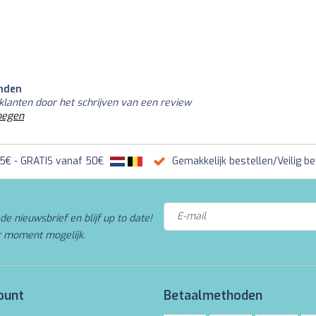
nden
klanten door het schrijven van een review
oegen
95€ - GRATIS vanaf 50€
Gemakkelijk bestellen/Veilig be
de nieuwsbrief en blijf up to date!
r moment mogelijk.
ount
Betaalmethoden