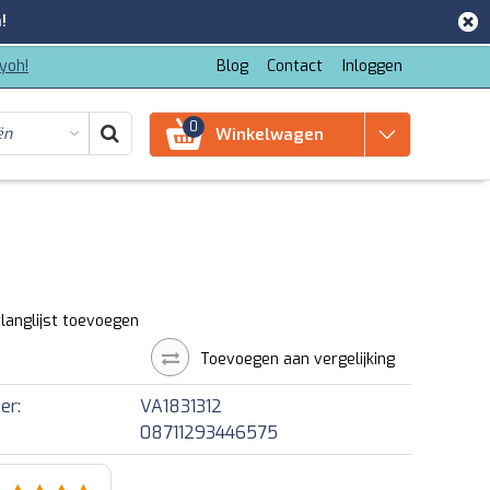
!
iyoh!
Blog
Contact
Inloggen
0
Winkelwagen
langlijst toevoegen
Toevoegen aan vergelijking
er:
VA1831312
08711293446575