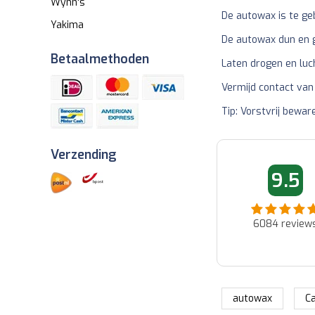
Wynn's
De autowax is te geb
Yakima
De autowax dun en g
Betaalmethoden
Laten drogen en luc
Vermijd contact van
Tip: Vorstvrij bewar
Verzending
06-06-2026 09:09
06-06-2026 0
9.5
Fred
Ad
Fijne website goede prijzen en
Snel en netjes afgeleverd..
snele verzending...
6084
review
autowax
C