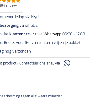
084
reviews
ntbeoordeling via Kiyoh!
 bezorging
vanaf 50€
nlijke
klantenservice
via
Whatsapp
09:00 - 17:00
jd: Bestel voor 16u van ma tem vrij en je pakket
ag nog verzonden
it product? Contacteer ons snel via
 bescherming tegen alle weersinvloeden.