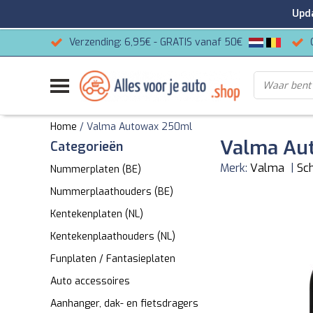
Update
Verzending: 6,95€ - GRATIS vanaf 50€
Home
/
Valma Autowax 250ml
Valma Au
Categorieën
Merk:
Valma
|
Sch
Nummerplaten (BE)
Nummerplaathouders (BE)
Kentekenplaten (NL)
Kentekenplaathouders (NL)
Funplaten / Fantasieplaten
Auto accessoires
Aanhanger, dak- en fietsdragers