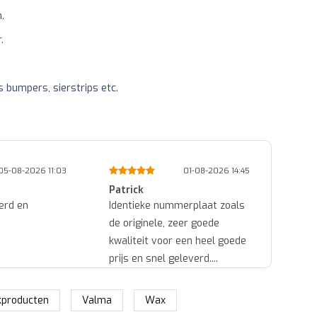
.
.
 bumpers, sierstrips etc.
05-08-2026 11:03
01-08-2026 14:45
Patrick
Ed
erd en
Identieke nummerplaat zoals
Snel 
de originele, zeer goede
goede
kwaliteit voor een heel goede
prijs en snel geleverd....
producten
Valma
Wax