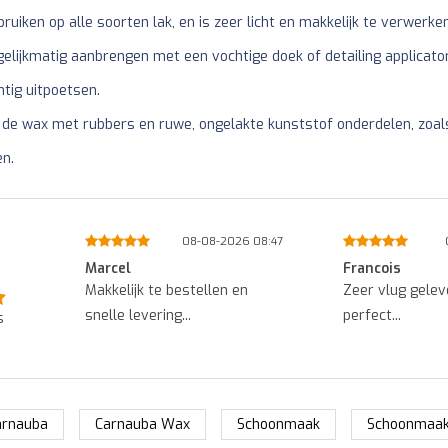
ruiken op alle soorten lak, en is zeer licht en makkelijk te verwerken
elijkmatig aanbrengen met een vochtige doek of detailing applicator
htig uitpoetsen.
 de wax met rubbers en ruwe, ongelakte kunststof onderdelen, zoals
en.
8:52
08-08-2026 08:47
Marcel
Francois
.
Makkelijk te bestellen en
Zeer vlug gelev
snelle levering...
perfect...
s
arnauba
Carnauba Wax
Schoonmaak
Schoonmaak