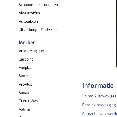
Schoonmaakproducten
Vloeistoffen
Autolakken
Uitverkoop - Einde reeks
Merken
Arbre Magique
Carpoint
Funplaat
Motip
Informatie
ProPlus
Sonax
Valma Autowax geeft
Turtle Wax
Door de toevoeging 
Valma
Carnauba wax wordt