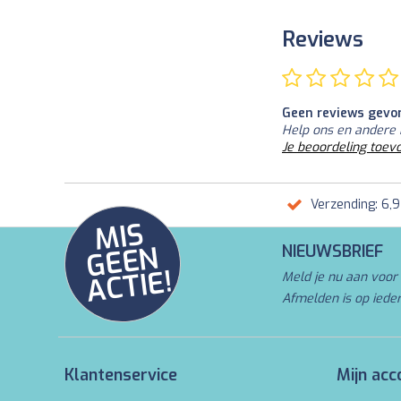
Reviews
Geen reviews gevo
Help ons en andere 
Je beoordeling toev
Verzending: 6,
MI
S
G
E
E
A
C
TI
N
NIEUWSBRIEF
E!
Meld je nu aan voor 
Afmelden is op iede
Klantenservice
Mijn acc