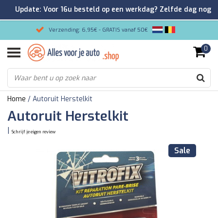
Update: Voor 16u besteld op een werkdag? Zelfde dag nog
verzonden!
Verzending: 6,95€ - GRATIS vanaf 50€
0
Gemakkelijk bestellen/Veilig betalen
9.2/10 Klantenrating via Kiyoh!
Home
/
Autoruit Herstelkit
Autoruit Herstelkit
|
Schrijf je eigen review
Sale