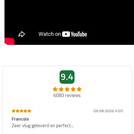
9.4
6083
reviews
05-08-2026 11:03
ncois
Patric
 vlug geleverd en perfect...
Identi
kwalite