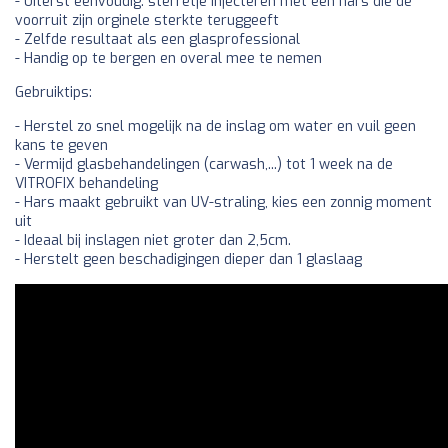
- Uiterst eenvoudig: sterretje injecteren met een hars die de
voorruit zijn orginele sterkte teruggeeft
- Zelfde resultaat als een glasprofessional
- Handig op te bergen en overal mee te nemen
Gebruiktips:
- Herstel zo snel mogelijk na de inslag om water en vuil geen
kans te geven
- Vermijd glasbehandelingen (carwash,...) tot 1 week na de
VITROFIX behandeling
- Hars maakt gebruikt van UV-straling, kies een zonnig moment
uit
- Ideaal bij inslagen niet groter dan 2,5cm.
- Herstelt geen beschadigingen dieper dan 1 glaslaag