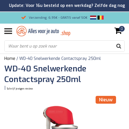
Update: Voor 16u besteld op een werkdag? Zelfde dag nog
verzonden!
Verzending: 6,95€ - GRATIS vanaf 50€
0
Gemakkelijk bestellen/Veilig betalen
9.2/10 Klantenrating via Kiyoh!
Home
/
WD-40 Snelwerkende Contactspray 250ml
WD-40 Snelwerkende
Contactspray 250ml
|
Schrijf je eigen review
Nieuw