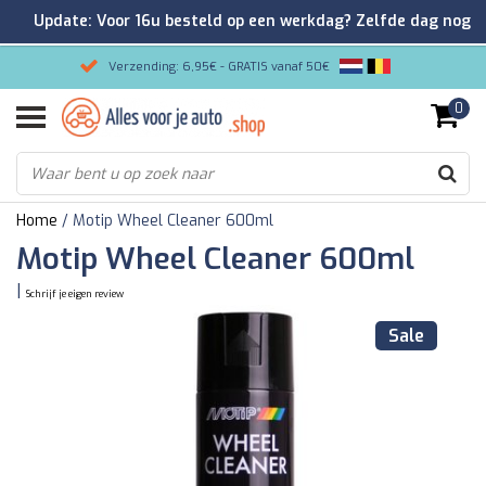
Update: Voor 16u besteld op een werkdag? Zelfde dag nog
verzonden!
Verzending: 6,95€ - GRATIS vanaf 50€
0
Gemakkelijk bestellen/Veilig betalen
9.2/10 Klantenrating via Kiyoh!
Home
/
Motip Wheel Cleaner 600ml
Motip Wheel Cleaner 600ml
|
Schrijf je eigen review
Sale