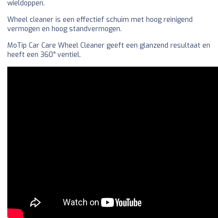
wieldoppen.
Wheel cleaner is een effectief schuim met hoog reinigend
vermogen en hoog standvermogen.
MoTip Car Care Wheel Cleaner geeft een glanzend resultaat en
heeft een 360° ventiel.