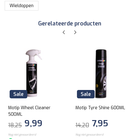
Wieldoppen
Gerelateerde producten
Sale
Sale
Motip Wheel Cleaner
Motip Tyre Shine 600ML
500ML
9,99
7,95
18,25
14,20
Nog niet gewaardeerd
Nog niet gewaardeerd