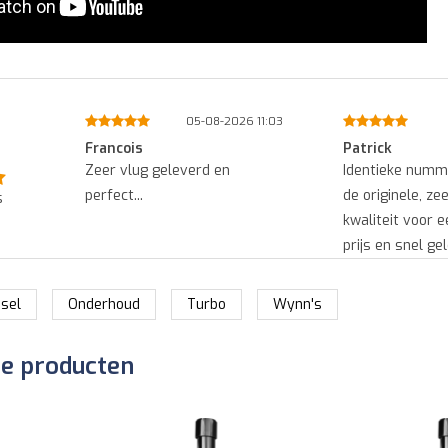
11:03
01-08-2026 14:45
0
Patrick
Ed
Identieke nummerplaat zoals
Snel geleverd 
de originele, zeer goede
goede kwaliteit..
s
kwaliteit voor een heel goede
prijs en snel geleverd....
esel
Onderhoud
Turbo
Wynn's
de producten