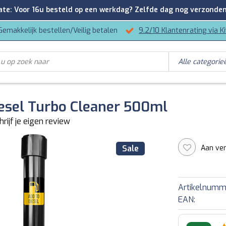
: Voor 16u besteld op een werkdag? Zelfde dag nog verzonden
Gemakkelijk bestellen/Veilig betalen
9.2/10 Klantenrating via K
esel Turbo Cleaner 500ml
hrijf je eigen review
Aan ver
Sale
Artikelnumm
EAN: