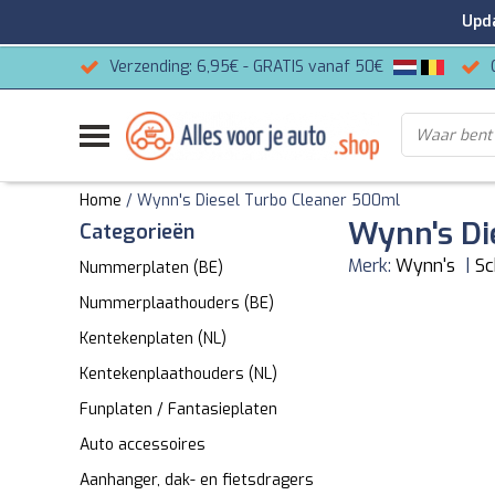
Update
Verzending: 6,95€ - GRATIS vanaf 50€
Home
/
Wynn's Diesel Turbo Cleaner 500ml
Wynn's Di
Categorieën
Merk:
Wynn's
|
Sc
Nummerplaten (BE)
Nummerplaathouders (BE)
Kentekenplaten (NL)
Kentekenplaathouders (NL)
Funplaten / Fantasieplaten
Auto accessoires
Aanhanger, dak- en fietsdragers