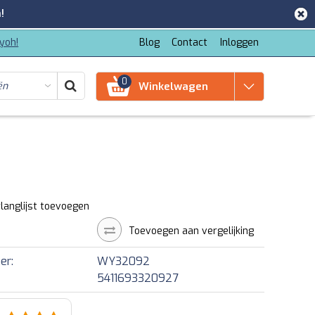
!
iyoh!
Blog
Contact
Inloggen
0
Winkelwagen
langlijst toevoegen
Toevoegen aan vergelijking
er:
WY32092
5411693320927