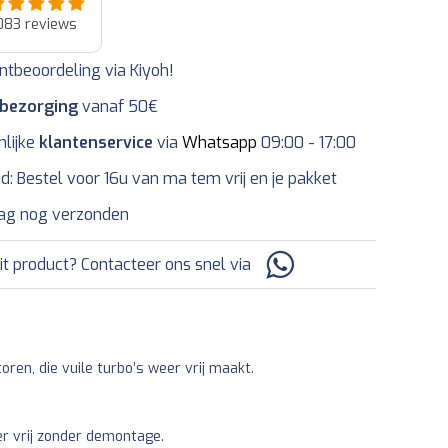
083
reviews
ntbeoordeling via Kiyoh!
 bezorging
vanaf 50€
nlijke
klantenservice
via
Whatsapp
09:00 - 17:00
jd: Bestel voor 16u van ma tem vrij en je pakket
ag nog verzonden
it product? Contacteer ons snel via
en, die vuile turbo’s weer vrij maakt.
r vrij zonder demontage.