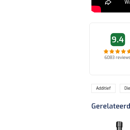
01-06-2026 10:06
05-08-2026 
9.4
Jan
Francois
Binnen paar uur reactie van
Zeer vlug geleverd en
klantenservice via de mail.
perfect...
6083
review
Snelle oplossing voor product
dat buiten hun fout niet aan
verwachting voldoet....
Additief
Di
Gerelateer