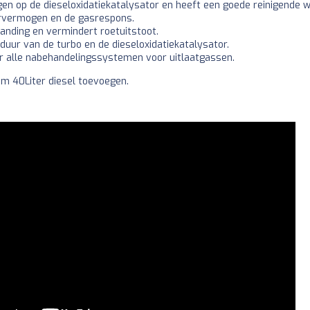
ngen op de dieseloxidatiekatalysator en heeft een goede reinigende w
orvermogen en de gasrespons.
randing en vermindert roetuitstoot.
duur van de turbo en de dieseloxidatiekatalysator.
oor alle nabehandelingssystemen voor uitlaatgassen.
m 40Liter diesel toevoegen.