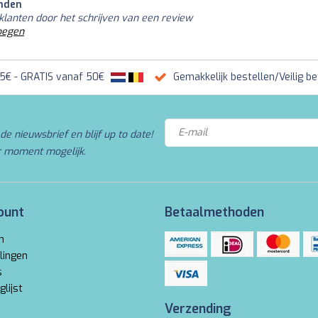
nden
klanten door het schrijven van een review
oegen
95€ - GRATIS vanaf 50€
Gemakkelijk bestellen/Veilig be
de nieuwsbrief en blijf up to date!
r moment mogelijk.
ount
Betaalmethoden
n
lingen
s
glijst
Verzending