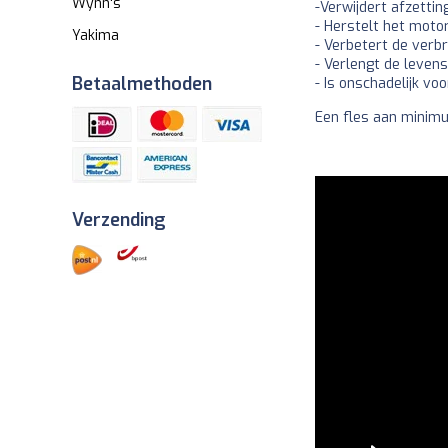
Wynn's
-Verwijdert afzetti
- Herstelt het mot
Yakima
- Verbetert de verb
- Verlengt de levens
Betaalmethoden
- Is onschadelijk v
Een fles aan minimu
Verzending