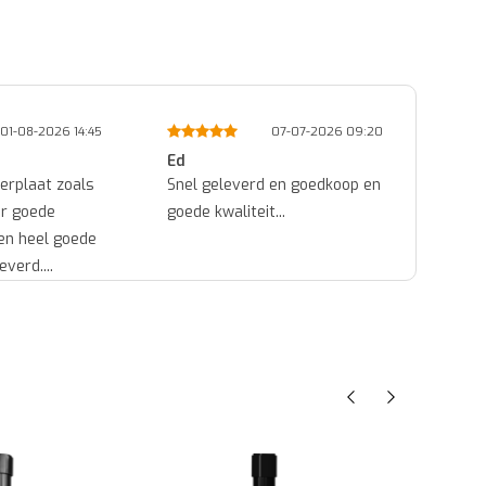
7-07-2026 09:20
05-07-2026 11:08
Michel
Dian
en goedkoop en
ok...
Goed 
.
Het z
voorb
daadwe