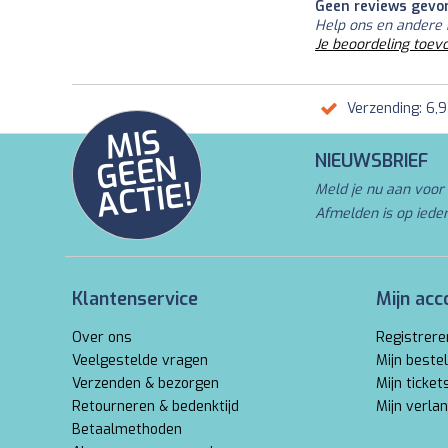
Geen reviews gevo
Help ons en andere 
Je beoordeling toev
Verzending: 6,
MI
S
G
E
E
A
C
TI
N
NIEUWSBRIEF
E!
Meld je nu aan voor 
Afmelden is op iede
Klantenservice
Mijn acc
Over ons
Registrere
Veelgestelde vragen
Mijn bestel
Verzenden & bezorgen
Mijn ticket
Retourneren & bedenktijd
Mijn verlan
Betaalmethoden