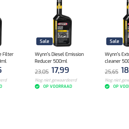
Sale
Sale
 Filter
Wynn's Diesel Emission
Wynn's Ext
0ml
Reducer 500ml
cleaner 50
5
17,99
18
23,05
25,65
eerd
Nog niet gewaardeerd
Nog niet ge
D
OP VOORRAAD
OP VOO