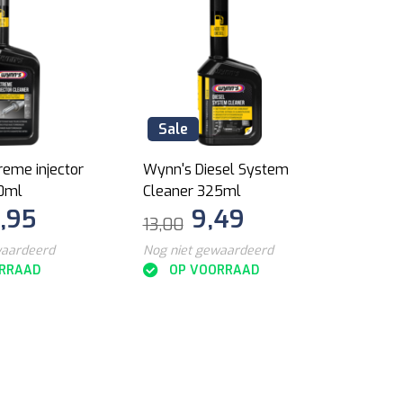
Sale
Sal
reme injector
Wynn's Diesel System
Wynn'
0ml
Cleaner 325ml
Clean
,95
9,49
13,00
13,00
waardeerd
Nog niet gewaardeerd
Nog ni
RRAAD
OP VOORRAAD
NI