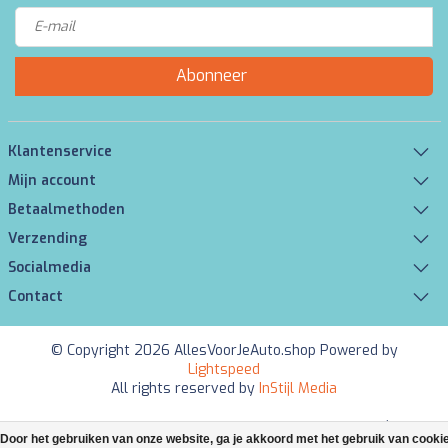
Abonneer
Klantenservice
Mijn account
Betaalmethoden
Verzending
Socialmedia
Contact
© Copyright 2026 AllesVoorJeAuto.shop Powered by
Lightspeed
All rights reserved by
InStijl Media
Beoordeling op
KiyOh
voor AllesVoorJeAuto.shop: 9.4/10 (6083
Door het gebruiken van onze website, ga je akkoord met het gebruik van cooki
beoordelingen)