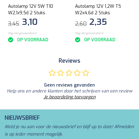
Autolamp 12V 5W T10
Autolamp 12V 1,2W T5
W2,1x9,5d 2 Stuks
W2x4,6d 2 Stuks
3,10
2,35
3,45
2,60
Nog niet gewaardeerd
Nog niet gewaardeerd
OP VOORRAAD
OP VOORRAAD
Reviews
Geen reviews gevonden
Help ons en andere klanten door het schrijven van een review
Je beoordeling toevoegen
NIEUWSBRIEF
Meld je nu aan voor de nieuwsbrief en blijf up to date! Afmelden
is op ieder moment mogelijk.