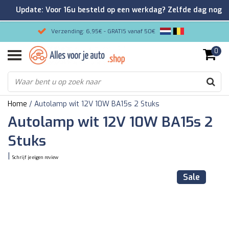
Update: Voor 16u besteld op een werkdag? Zelfde dag nog
verzonden!
Verzending: 6,95€ - GRATIS vanaf 50€
0
Gemakkelijk bestellen/Veilig betalen
9.2/10 Klantenrating via Kiyoh!
Home
/
Autolamp wit 12V 10W BA15s 2 Stuks
Autolamp wit 12V 10W BA15s 2
Stuks
|
Schrijf je eigen review
Sale