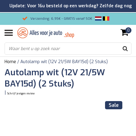
Update: Voor 16u besteld op een werkdag? Zelfde dag nog
verzonden!
Verzending: 6,95€ - GRATIS vanaf 50€
0
Gemakkelijk bestellen/Veilig betalen
9.2/10 Klantenrating via Kiyoh!
Home
/
Autolamp wit (12V 21/5W BAY15d) (2 Stuks)
Autolamp wit (12V 21/5W
BAY15d) (2 Stuks)
|
Schrijf je eigen review
Sale