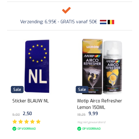
Verzending: 6,95€ - GRATIS vanaf 50€
Sale
Sale
Sticker BLAUW NL
Motip Airco Refresher
Lemon 150ML
2,50
9,99
5,00
18,25
Nog niet gewaardeerd
OP VOORRAAD
OP VOORRAAD