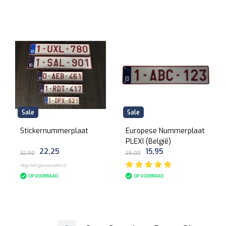
Sale
Sale
Stickernummerplaat
Europese Nummerplaat
PLEXI (België)
22,25
15,95
32,50
25,00
Nog niet gewaardeerd
OP VOORRAAD
OP VOORRAAD