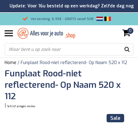
Update: Voor 16u besteld op een werkdag? Zelfde dag nog
verzonden!
Verzending: 6,95€ - GRATIS vanaf 50€
0
Gemakkelijk bestellen/Veilig betalen
9.2/10 Klantenrating via Kiyoh!
Home
/
Funplaat Rood-niet reflecterend- Op Naam 520 x 112
Funplaat Rood-niet
reflecterend- Op Naam 520 x
112
|
Schrijf je eigen review
Sale