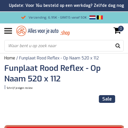
Update: Voor 16u besteld op een werkdag? Zelfde dag nog
verzonden!
Verzending: 6,95€ - GRATIS vanaf 50€
0
Gemakkelijk bestellen/Veilig betalen
9.2/10 Klantenrating via Kiyoh!
Home
/
Funplaat Rood Reflex - Op Naam 520 x 112
Funplaat Rood Reflex - Op
Naam 520 x 112
|
Schrijf je eigen review
Sale