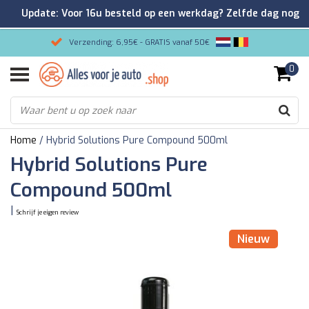
Update: Voor 16u besteld op een werkdag? Zelfde dag nog
verzonden!
Verzending: 6,95€ - GRATIS vanaf 50€
0
Gemakkelijk bestellen/Veilig betalen
9.2/10 Klantenrating via Kiyoh!
Home
/
Hybrid Solutions Pure Compound 500ml
Hybrid Solutions Pure
Compound 500ml
|
Schrijf je eigen review
Nieuw