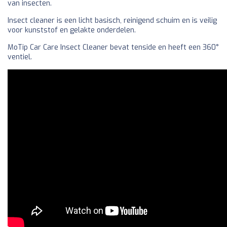
van insecten.
Insect cleaner is een licht basisch, reinigend schuim en is veilig
voor kunststof en gelakte onderdelen.
MoTip Car Care Insect Cleaner bevat tenside en heeft een 360°
ventiel.