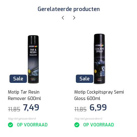
Gerelateerde producten
Sale
Sale
Motip Tar Resin
Motip Cockpitspray Semi
Remover 600ml
Gloss 600ml
7,49
6,99
11,85
11,85
Nog niet gewaardeerd
Nog niet gewaardeerd
OP VOORRAAD
OP VOORRAAD