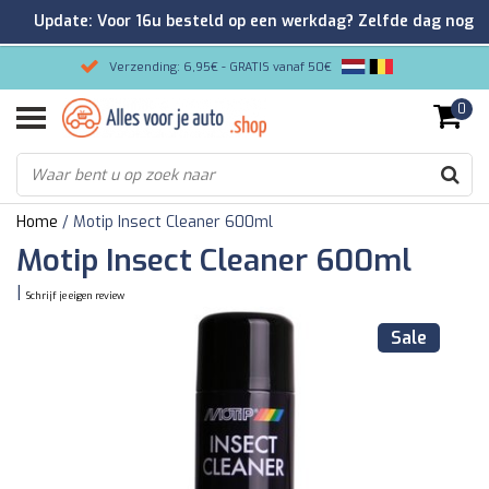
Update: Voor 16u besteld op een werkdag? Zelfde dag nog
verzonden!
Verzending: 6,95€ - GRATIS vanaf 50€
0
Gemakkelijk bestellen/Veilig betalen
9.2/10 Klantenrating via Kiyoh!
Home
/
Motip Insect Cleaner 600ml
Motip Insect Cleaner 600ml
|
Schrijf je eigen review
Sale