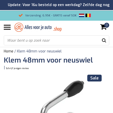
Update: Voor 16u besteld op een werkdag? Zelfde dag nog
verzonden!
Verzending: 6,95€ - GRATIS vanaf 50€
0
Gemakkelijk bestellen/Veilig betalen
9.2/10 Klantenrating via Kiyoh!
Home
/
Klem 48mm voor neuswiel
Klem 48mm voor neuswiel
|
Schrijf je eigen review
Sale