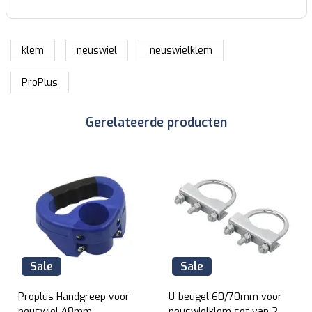
klem
neuswiel
neuswielklem
ProPlus
Gerelateerde producten
Sale
Sale
Proplus Handgreep voor
U-beugel 60/70mm voor
neuswiel 48mm
neuswielklem set van 2