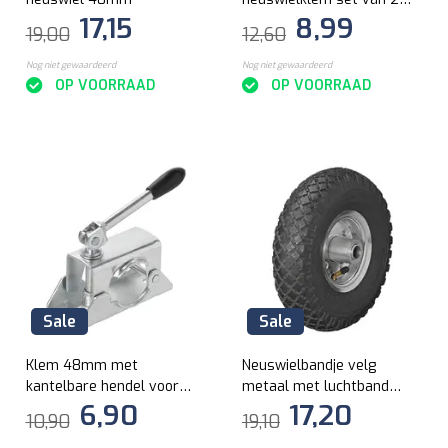
17,15
8,99
stuks in blister
19,00
12,60
Nog niet gewaardeerd
Nog niet gewaardeerd
OP VOORRAAD
OP VOORRAAD
Sale
Sale
Klem 48mm met
Neuswielbandje velg
kantelbare hendel voor
metaal met luchtband
6,90
17,20
neuswiel
260x85mm
10,90
19,10