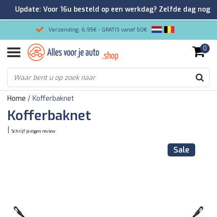
Update: Voor 16u besteld op een werkdag? Zelfde dag nog
verzonden!
Verzending: 6,95€ - GRATIS vanaf 50€
0
Gemakkelijk bestellen/Veilig betalen
9.2/10 Klantenrating via Kiyoh!
Home
/
Kofferbaknet
Kofferbaknet
|
Schrijf je eigen review
Sale