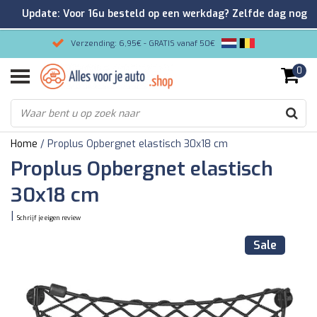
Update: Voor 16u besteld op een werkdag? Zelfde dag nog
verzonden!
Verzending: 6,95€ - GRATIS vanaf 50€
0
Gemakkelijk bestellen/Veilig betalen
9.2/10 Klantenrating via Kiyoh!
Home
/
Proplus Opbergnet elastisch 30x18 cm
Proplus Opbergnet elastisch
30x18 cm
|
Schrijf je eigen review
Sale