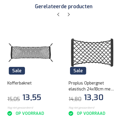
Gerelateerde producten
Sale
Sale
Kofferbaknet
Proplus Opbergnet
elastisch 24x18cm met
13,55
13,30
kunststof frame
15,05
14,80
Nog niet gewaardeerd
Nog niet gewaardeerd
OP VOORRAAD
OP VOORRAAD