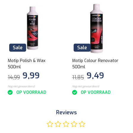
Sale
Sale
Motip Polish & Wax
Motip Colour Renovator
500ml
500ml
9,99
9,49
14,99
11,85
Nog niet gewaardeerd
Nog niet gewaardeerd
OP VOORRAAD
OP VOORRAAD
Reviews