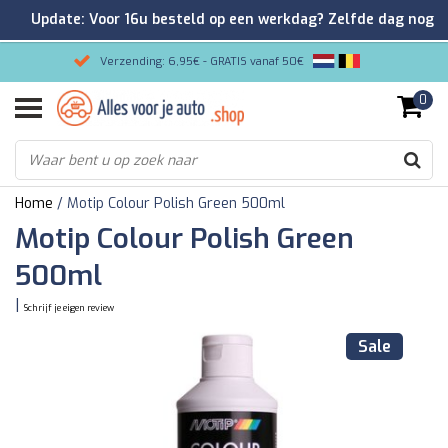
Update: Voor 16u besteld op een werkdag? Zelfde dag nog
verzonden!
Verzending: 6,95€ - GRATIS vanaf 50€
0
Gemakkelijk bestellen/Veilig betalen
9.2/10 Klantenrating via Kiyoh!
Home
/
Motip Colour Polish Green 500ml
Motip Colour Polish Green
500ml
|
Schrijf je eigen review
Sale