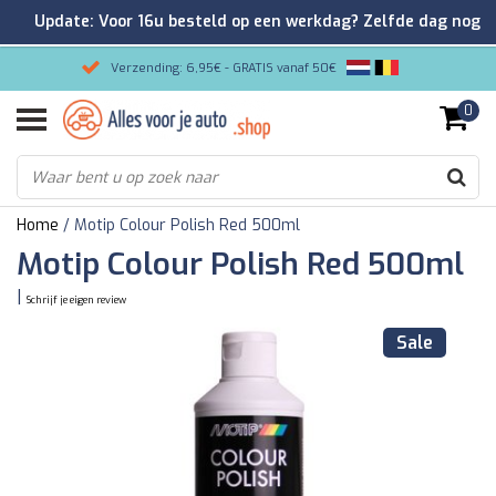
Update: Voor 16u besteld op een werkdag? Zelfde dag nog
verzonden!
Verzending: 6,95€ - GRATIS vanaf 50€
0
Gemakkelijk bestellen/Veilig betalen
9.2/10 Klantenrating via Kiyoh!
Home
/
Motip Colour Polish Red 500ml
Motip Colour Polish Red 500ml
|
Schrijf je eigen review
Sale