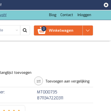
!
iyoh!
Blog
Contact
Inloggen
0
Winkelwagen
langlijst toevoegen
Toevoegen aan vergelijking
er:
MT000735
8711347220311