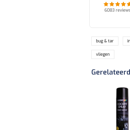
Binnen paar uur reactie van
Zeer vlug geleverd en
klantenservice via de mail.
perfect...
6083
review
Snelle oplossing voor product
dat buiten hun fout niet aan
verwachting voldoet....
bug & tar
i
vliegen
Gerelateer