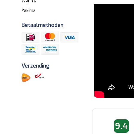
Wynn's
Yakima
Betaalmethoden
Verzending
01-06-2026 10:06
05-08-2026 
9.4
Jan
Francois