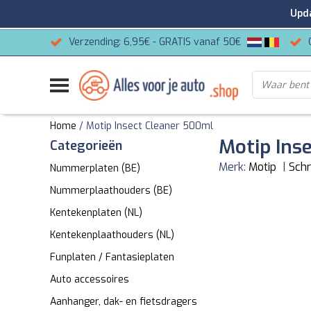
Update
Verzending: 6,95€ - GRATIS vanaf 50€
Home
/
Motip Insect Cleaner 500ml
Motip Ins
Categorieën
Merk:
Motip
|
Schr
Nummerplaten (BE)
Nummerplaathouders (BE)
Kentekenplaten (NL)
Kentekenplaathouders (NL)
Funplaten / Fantasieplaten
Auto accessoires
Aanhanger, dak- en fietsdragers