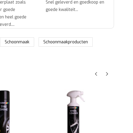
en goedkoop en
ok...
Goed 
.
Het z
voorb
daadw
Schoonmaak
Schoonmaakproducten