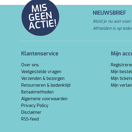
MI
S
G
E
E
A
C
TI
N
NIEUWSBRIEF
E!
Meld je nu aan voor 
Afmelden is op iede
Klantenservice
Mijn acc
Over ons
Registrere
Veelgestelde vragen
Mijn bestel
Verzenden & bezorgen
Mijn ticket
Retourneren & bedenktijd
Mijn verlan
Betaalmethoden
Algemene voorwaarden
Privacy Policy
Disclaimer
RSS-feed