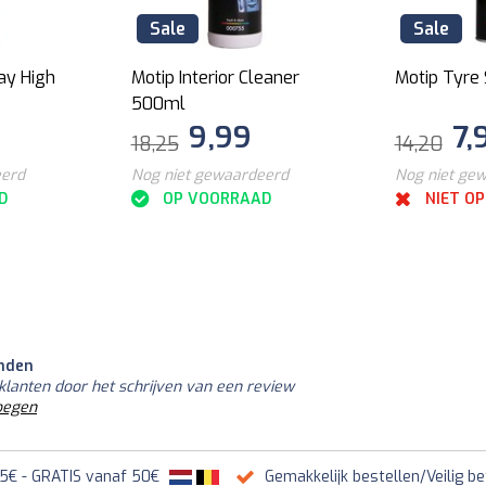
Sale
Sale
ay High
Motip Interior Cleaner
Motip Tyre
500ml
9,99
7,
18,25
14,20
eerd
Nog niet gewaardeerd
Nog niet ge
D
OP VOORRAAD
NIET O
nden
klanten door het schrijven van een review
oegen
95€ - GRATIS vanaf 50€
Gemakkelijk bestellen/Veilig be