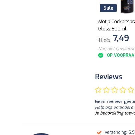
Sale
Sale
Motip Rain Away 500ml
Motip Cockpitspr
Gloss 600ml
9,99
7,49
18,25
11,85
Nog niet gewaardeerd
Nog niet gewaard
OP VOORRAAD
OP VOORRAA
Reviews
Geen reviews gevo
Help ons en andere 
Je beoordeling toev
Verzending: 6,