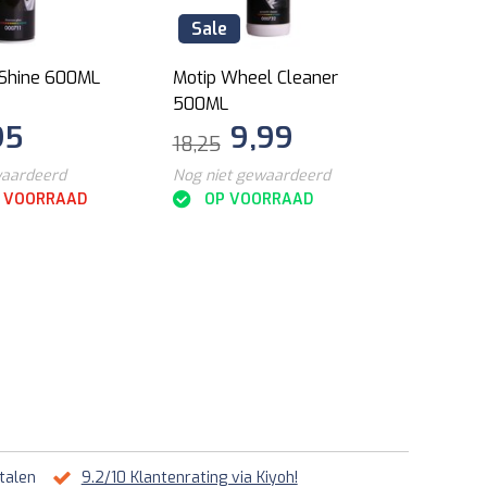
Sale
Sal
 Shine 600ML
Motip Wheel Cleaner
Motip
500ML
95
9,99
18,25
11,85
waardeerd
Nog niet gewaardeerd
Nog ni
P VOORRAAD
OP VOORRAAD
NI
talen
9.2/10 Klantenrating via Kiyoh!