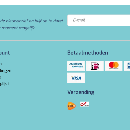
de nieuwsbrief en blijf up to date!
r moment mogelijk.
ount
Betaalmethoden
n
lingen
s
glijst
Verzending