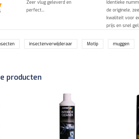
Identieke nummerplaat zoals
Snel geleverd 
de originele, zeer goede
goede kwaliteit..
s
kwaliteit voor een heel goede
prijs en snel geleverd....
nsecten
insectenverwijderaar
Motip
muggen
de producten