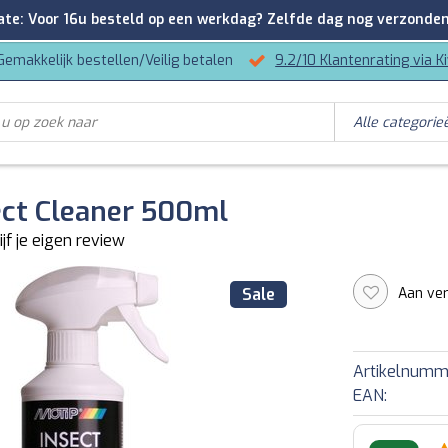
: Voor 16u besteld op een werkdag? Zelfde dag nog verzonden
Gemakkelijk bestellen/Veilig betalen
9.2/10 Klantenrating via K
ect Cleaner 500ml
ijf je eigen review
Aan ver
Sale
Artikelnumm
EAN: