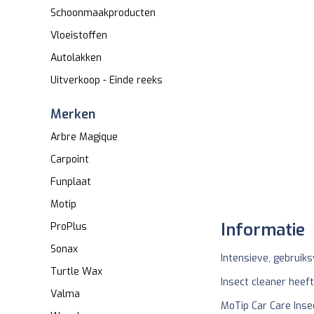
Schoonmaakproducten
Vloeistoffen
Autolakken
Uitverkoop - Einde reeks
Merken
Arbre Magique
Carpoint
Funplaat
Motip
Informatie
ProPlus
Sonax
Intensieve, gebruiks
Turtle Wax
Insect cleaner heef
Valma
MoTip Car Care Insec