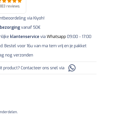
083
reviews
ntbeoordeling via Kiyoh!
 bezorging
vanaf 50€
nlijke
klantenservice
via
Whatsapp
09:00 - 17:00
jd: Bestel voor 16u van ma tem vrij en je pakket
ag nog verzonden
it product? Contacteer ons snel via
onderdelen.