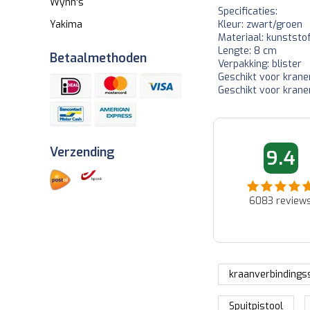
Wynn's
Specificaties:
Yakima
Kleur: zwart/groen
Materiaal: kunststo
Lengte: 8 cm
Betaalmethoden
Verpakking: blister
Geschikt voor kran
Geschikt voor kran
:52
01-06-2026 10:06
05
Verzending
9.4
Jan
Francois
Binnen paar uur reactie van
Zeer vlug geleve
klantenservice via de mail.
perfect...
6083
review
Snelle oplossing voor product
dat buiten hun fout niet aan
verwachting voldoet....
kraanverbindings
Spuitpistool