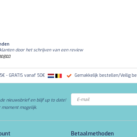
nden
klanten door het schrijven van een review
oegen
95€ - GRATIS vanaf 50€
Gemakkelijk bestellen/Veilig be
de nieuwsbrief en blijf up to date!
r moment mogelijk.
ount
Betaalmethoden