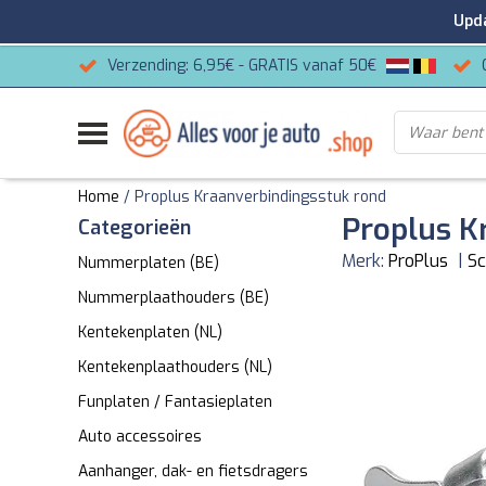
Update
Verzending: 6,95€ - GRATIS vanaf 50€
Home
/
Proplus Kraanverbindingsstuk rond
Proplus K
Categorieën
Merk:
ProPlus
|
Sc
Nummerplaten (BE)
Nummerplaathouders (BE)
Kentekenplaten (NL)
Kentekenplaathouders (NL)
Funplaten / Fantasieplaten
Auto accessoires
Aanhanger, dak- en fietsdragers