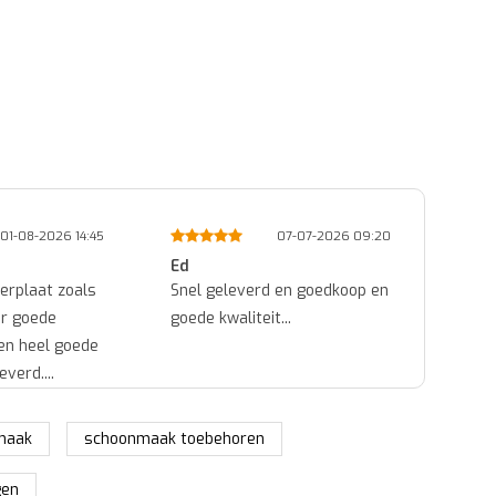
07-07-2026 09:20
05-07-2026 11:08
Michel
eleverd en goedkoop en
ok...
waliteit...
maak
schoonmaak toebehoren
gen