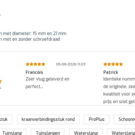
f
en met diameter: 15 mm en 21 mm
en mét en zonder schroefdraad
-08-2026 11:03
01-08-2026 14:45
Patrick
Ed
rd en
Identieke nummerplaat zoals
Snel g
de originele, zeer goede
goede k
s
kwaliteit voor een heel goede
prijs en snel geleverd....
stuk
kraanverbindingsstuk rond
ProPlus
Schoon
Tuinslang
Tuinslangen
Waterslang
Waterslan