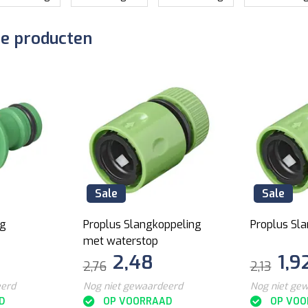
de producten
Sale
Sale
ng
Proplus Slangkoppeling
Proplus Sl
met waterstop
2,48
1,9
2,76
2,13
eerd
Nog niet gewaardeerd
Nog niet ge
D
OP VOORRAAD
OP VOO