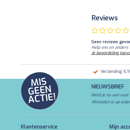
Reviews
Geen reviews gevo
Help ons en andere 
Je beoordeling toev
Verzending: 6,
MI
S
G
E
E
A
C
TI
N
NIEUWSBRIEF
E!
Meld je nu aan voor 
Afmelden is op iede
Klantenservice
Mijn acc