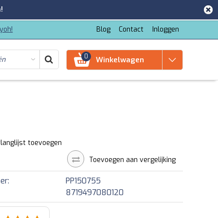
!
iyoh!
Blog
Contact
Inloggen
0
Winkelwagen
langlijst toevoegen
Toevoegen aan vergelijking
er:
PP150755
8719497080120