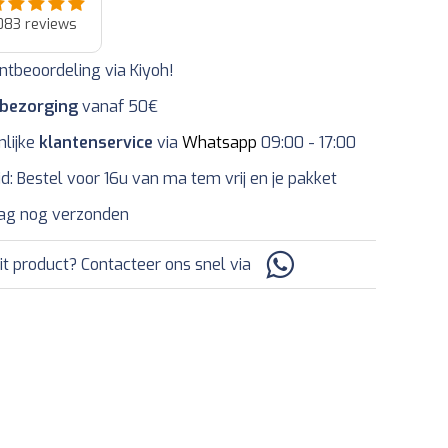
083
reviews
ntbeoordeling via Kiyoh!
 bezorging
vanaf 50€
nlijke
klantenservice
via
Whatsapp
09:00 - 17:00
jd: Bestel voor 16u van ma tem vrij en je pakket
ag nog verzonden
it product? Contacteer ons snel via