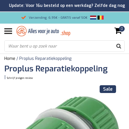
Update: Voor 16u besteld op een werkdag? Zelfde dag nog
verzonden!
Verzending: 6,95€ - GRATIS vanaf 50€
0
Gemakkelijk bestellen/Veilig betalen
9.2/10 Klantenrating via Kiyoh!
Home
/
Proplus Reparatiekoppeling
Proplus Reparatiekoppeling
|
Schrijf je eigen review
Sale