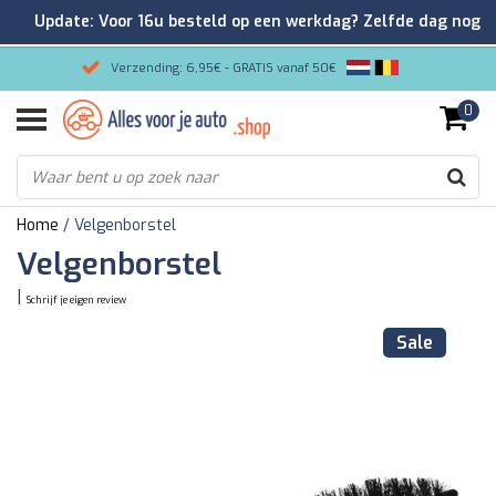
Update: Voor 16u besteld op een werkdag? Zelfde dag nog
verzonden!
Verzending: 6,95€ - GRATIS vanaf 50€
0
Gemakkelijk bestellen/Veilig betalen
9.2/10 Klantenrating via Kiyoh!
Home
/
Velgenborstel
Velgenborstel
|
Schrijf je eigen review
Sale