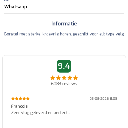
Whatsapp
Informatie
Borstel met sterke, krasvrije haren, geschikt voor elk type velg
9.4
6083
reviews
11:03
01-08-2026 14:
Patrick
Identieke nummerplaat zoals de originele, zeer goede
kwaliteit voor een heel goede prijs en snel geleverd....