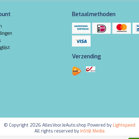
ount
Betaalmethoden
n
lingen
s
glijst
Verzending
© Copyright 2026 AllesVoorJeAuto.shop Powered by
Lightspeed
All rights reserved by
InStijl Media