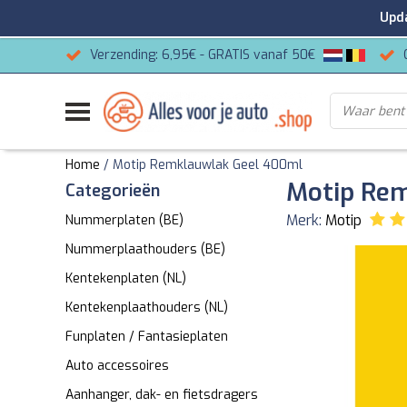
Update
Verzending: 6,95€ - GRATIS vanaf 50€
Home
/
Motip Remklauwlak Geel 400ml
Motip Re
Categorieën
Merk:
Motip
Nummerplaten (BE)
Nummerplaathouders (BE)
Kentekenplaten (NL)
Kentekenplaathouders (NL)
Funplaten / Fantasieplaten
Auto accessoires
Aanhanger, dak- en fietsdragers