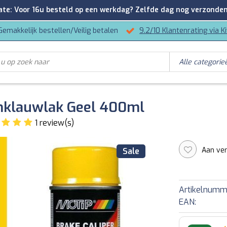
: Voor 16u besteld op een werkdag? Zelfde dag nog verzonden
Gemakkelijk bestellen/Veilig betalen
9.2/10 Klantenrating via K
mklauwlak Geel 400ml
1 review(s)
Aan ver
Sale
Artikelnumm
EAN: