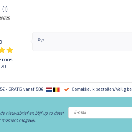
(1)
oegen
Top
10
 roos
2020
95€ - GRATIS vanaf 50€
Gemakkelijk bestellen/Veilig be
de nieuwsbrief en blijf up to date!
r moment mogelijk.