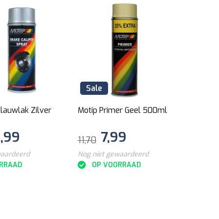
Sale
Sal
lauwlak Zilver
Motip Primer Geel 500ml
Motip 
Zilve
2,99
7,99
11,70
21,30
waardeerd
Nog niet gewaardeerd
Nog ni
RRAAD
OP VOORRAAD
O