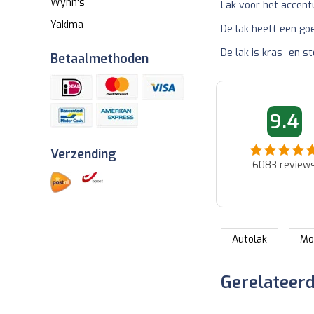
Wynn's
Lak voor het accen
Yakima
De lak heeft een go
De lak is kras- en 
Betaalmethoden
06-06-2026 08:52
01-06-2026 1
9.4
Ad
Jan
Snel en netjes afgeleverd...
Binnen paar uur reactie v
Verzending
klantenservice via de mail
6083
review
Snelle oplossing voor pro
dat buiten hun fout niet a
verwachting voldoet....
Autolak
Mo
Gerelateer