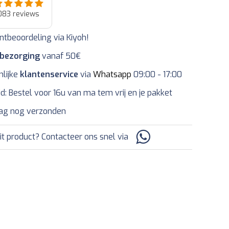
083
reviews
ntbeoordeling via Kiyoh!
 bezorging
vanaf 50€
nlijke
klantenservice
via
Whatsapp
09:00 - 17:00
jd: Bestel voor 16u van ma tem vrij en je pakket
ag nog verzonden
it product? Contacteer ons snel via