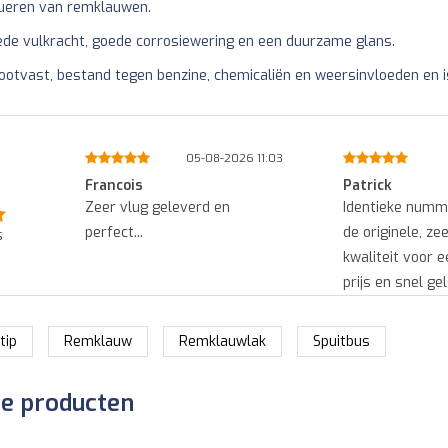
tueren van remklauwen.
ede vulkracht, goede corrosiewering en een duurzame glans.
stootvast, bestand tegen benzine, chemicaliën en weersinvloeden en i
0:06
05-08-2026 11:03
Francois
Patrick
an
Zeer vlug geleverd en
Identieke numm
.
perfect...
de originele, ze
s
duct
kwaliteit voor 
an
prijs en snel gel
tip
Remklauw
Remklauwlak
Spuitbus
de producten