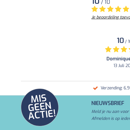
10
/ 10
Je beoordeling toev
10
/ 
Dominique
13 Juli 
Verzending: 6,
MI
S
G
E
E
A
C
TI
N
NIEUWSBRIEF
E!
Meld je nu aan voor 
Afmelden is op iede