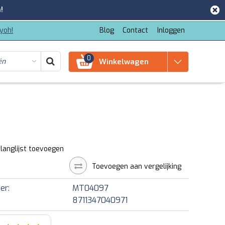
!
iyoh!
Blog
Contact
Inloggen
0
Winkelwagen
langlijst toevoegen
Toevoegen aan vergelijking
er:
MT04097
8711347040971