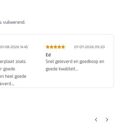
s vuilwerend.
01-08-2026 14:45
07-07-2026 09:20
Ed
Mich
erplaat zoals
Snel geleverd en goedkoop en
ok...
er goede
goede kwaliteit...
een heel goede
everd....