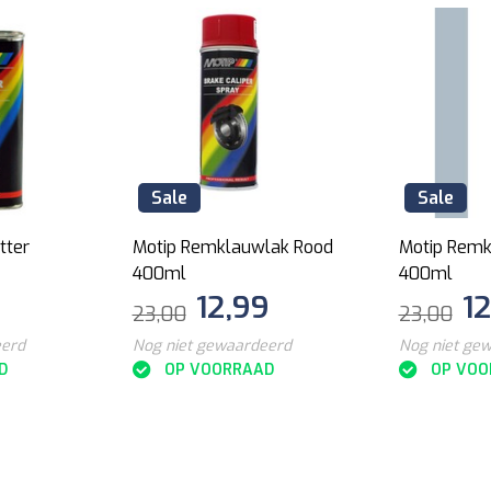
Sale
Sale
tter
Motip Remklauwlak Rood
Motip Remk
400ml
400ml
12,99
1
23,00
23,00
eerd
Nog niet gewaardeerd
Nog niet ge
D
OP VOORRAAD
OP VOO