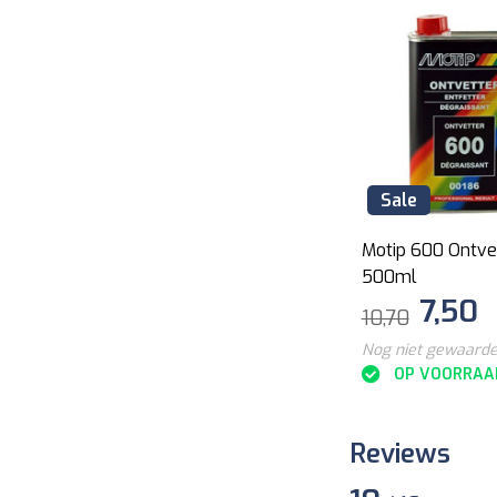
Sale
Sale
Motip Engine Paint zwart
Motip 600 Ontve
400ml
500ml
11,95
7,50
17,80
10,70
Nog niet gewaardeerd
Nog niet gewaard
OP VOORRAAD
OP VOORRAA
Reviews